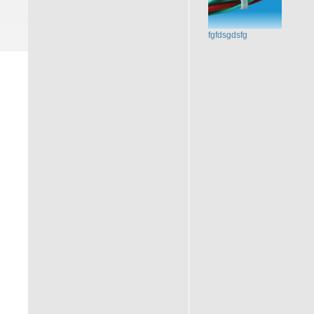
fgfdsgdsfg